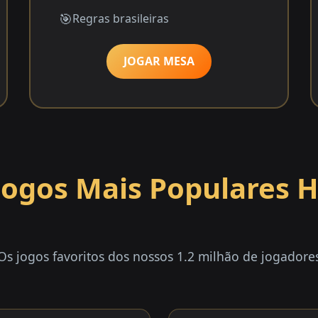
Regras brasileiras
JOGAR MESA
Jogos Mais Populares 
Os jogos favoritos dos nossos 1.2 milhão de jogadore