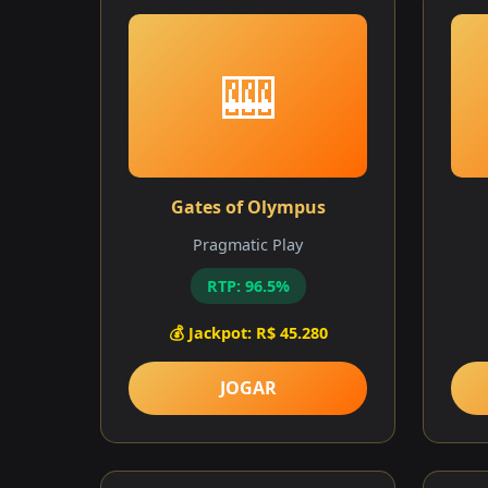
🎰
Gates of Olympus
Pragmatic Play
RTP: 96.5%
💰 Jackpot: R$ 45.280
JOGAR