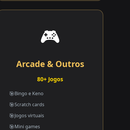
🎮
Arcade & Outros
80+ Jogos
Bingo e Keno
Scratch cards
Jogos virtuais
Mini games