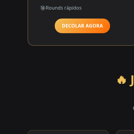
Rounds rápidos
DECOLAR AGORA
🔥 