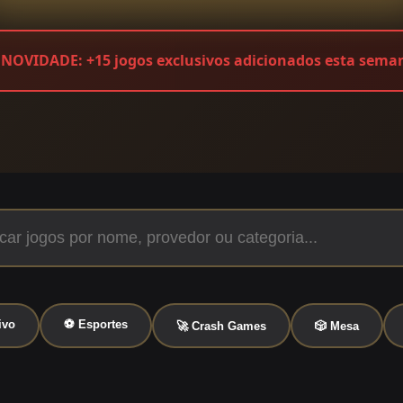

NOVIDADE:
+15 jogos exclusivos adicionados esta sema
ivo
⚽ Esportes
🚀 Crash Games
🎲 Mesa