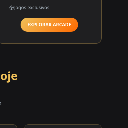
Jogos exclusivos
EXPLORAR ARCADE
Hoje
s