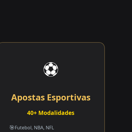
⚽
Apostas Esportivas
40+ Modalidades
Futebol, NBA, NFL