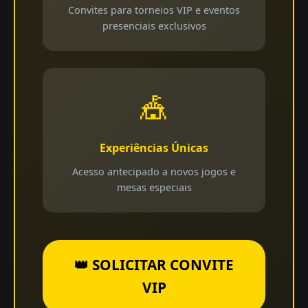
Convites para torneios VIP e eventos
presenciais exclusivos
🎪
Experiências Únicas
Acesso antecipado a novos jogos e
mesas especiais
👑 SOLICITAR CONVITE
VIP