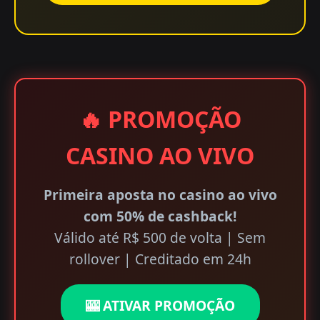
🔥 PROMOÇÃO
CASINO AO VIVO
Primeira aposta no casino ao vivo
com 50% de cashback!
Válido até R$ 500 de volta | Sem
rollover | Creditado em 24h
🎰 ATIVAR PROMOÇÃO