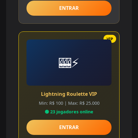
ENTRAR
🎰⚡
Lightning Roulette VIP
Min: R$ 100 | Max: R$ 25.000
🟢 23 jogadores online
ENTRAR