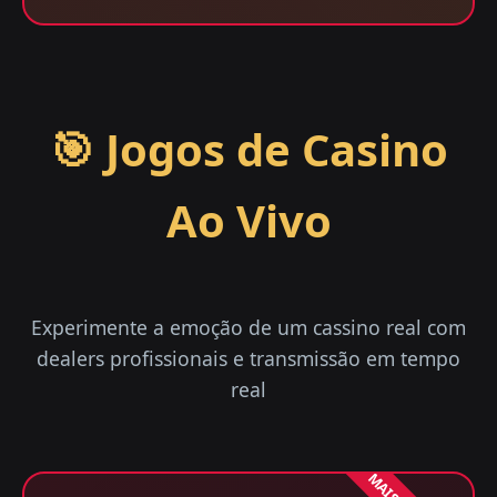
🎯 Jogos de Casino
Ao Vivo
Experimente a emoção de um cassino real com
dealers profissionais e transmissão em tempo
real