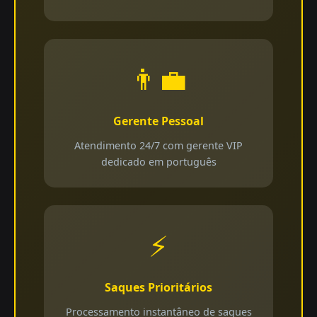
👨‍💼
Gerente Pessoal
Atendimento 24/7 com gerente VIP
dedicado em português
⚡
Saques Prioritários
Processamento instantâneo de saques