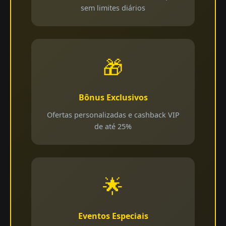
sem limites diários
🎁
Bônus Exclusivos
Ofertas personalizadas e cashback VIP
de até 25%
🌟
Eventos Especiais