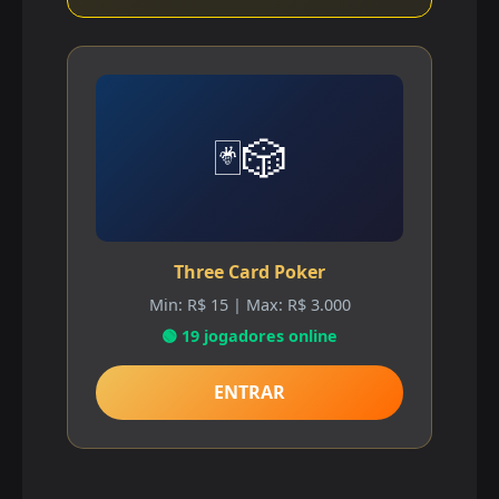
🃏🎲
Three Card Poker
Min: R$ 15 | Max: R$ 3.000
🟢 19 jogadores online
ENTRAR