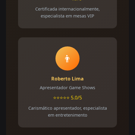
Certificada internacionalmente,
especialista em mesas VIP
👨
Roberto Lima
Apresentador Game Shows
⭐⭐⭐⭐⭐ 5.0/5
Carismático apresentador, especialista
em entretenimento