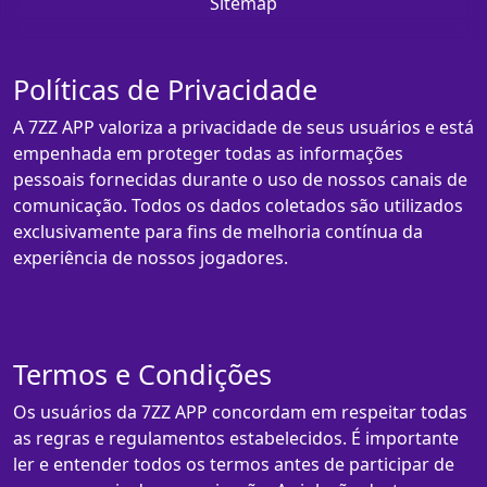
Sitemap
Políticas de Privacidade
A 7ZZ APP valoriza a privacidade de seus usuários e está
empenhada em proteger todas as informações
pessoais fornecidas durante o uso de nossos canais de
comunicação. Todos os dados coletados são utilizados
exclusivamente para fins de melhoria contínua da
experiência de nossos jogadores.
Termos e Condições
Os usuários da 7ZZ APP concordam em respeitar todas
as regras e regulamentos estabelecidos. É importante
ler e entender todos os termos antes de participar de