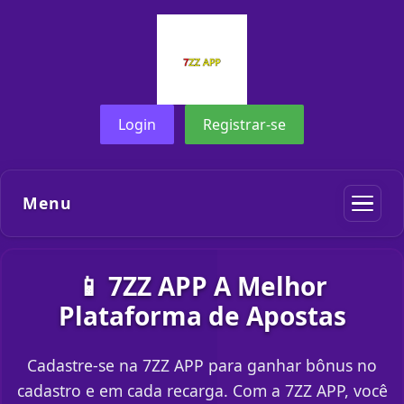
Login
Registrar-se
Menu
📱 7ZZ APP A Melhor
Plataforma de Apostas
Cadastre-se na 7ZZ APP para ganhar bônus no
cadastro e em cada recarga. Com a 7ZZ APP, você