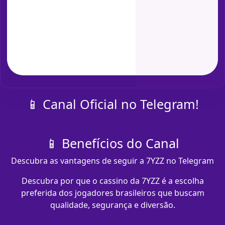
📱 Canal Oficial no Telegram!
📱 Benefícios do Canal
Descubra as vantagens de seguir a 7YZZ no Telegram
Descubra por que o cassino da 7YZZ é a escolha
preferida dos jogadores brasileiros que buscam
qualidade, segurança e diversão.