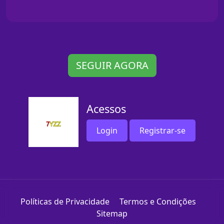
SEGUIR AGORA
Acessos
Login
Registrar-se
Políticas de Privacidade
Termos e Condições
Sitemap