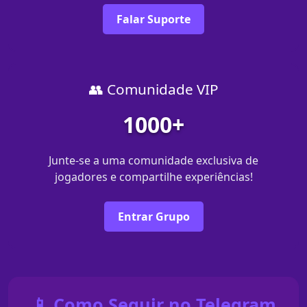
Falar Suporte
👥 Comunidade VIP
1000+
Junte-se a uma comunidade exclusiva de
jogadores e compartilhe experiências!
Entrar Grupo
📱 Como Seguir no Telegram