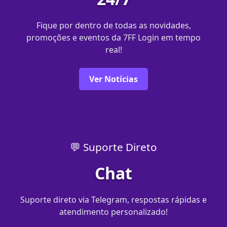
Fique por dentro de todas as novidades,
promoções e eventos da 7FF Login em tempo
real!
Ver Notícias
💬 Suporte Direto
Chat
Suporte direto via Telegram, respostas rápidas e
atendimento personalizado!