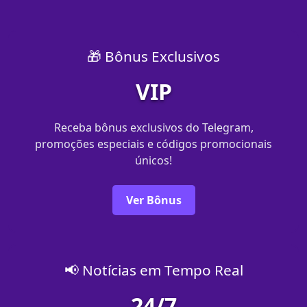
🎁 Bônus Exclusivos
VIP
Receba bônus exclusivos do Telegram,
promoções especiais e códigos promocionais
únicos!
Ver Bônus
📢 Notícias em Tempo Real
24/7