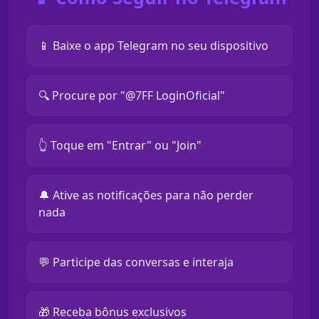
📱 Baixe o app Telegram no seu dispositivo
🔍 Procure por "@7FF LoginOficial"
👆 Toque em "Entrar" ou "Join"
🔔 Ative as notificações para não perder
nada
💬 Participe das conversas e interaja
🎁 Receba bônus exclusivos