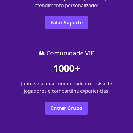
atendimento personalizado!
Falar Suporte
👥 Comunidade VIP
1000+
Junte-se a uma comunidade exclusiva de
jogadores e compartilhe experiências!
Entrar Grupo