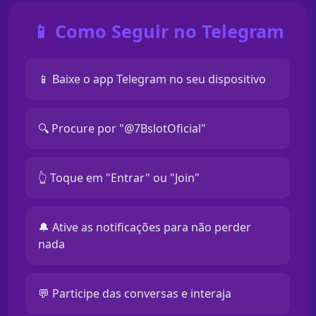
📱 Como Seguir no Telegram
📱 Baixe o app Telegram no seu dispositivo
🔍 Procure por "@7BslotOficial"
👆 Toque em "Entrar" ou "Join"
🔔 Ative as notificações para não perder
nada
💬 Participe das conversas e interaja