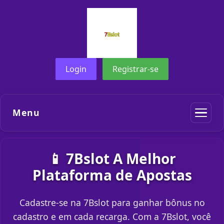
Login
Registrar-se
Menu
📱 7Bslot A Melhor
Plataforma de Apostas
Cadastre-se na 7Bslot para ganhar bônus no
cadastro e em cada recarga. Com a 7Bslot, você