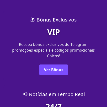
🎁 Bônus Exclusivos
VIP
Receba bônus exclusivos do Telegram,
promoções especiais e códigos promocionais
únicos!
Ver Bônus
📢 Notícias em Tempo Real
24/7