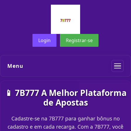
Login
Registrar-se
Menu
📱 7B777 A Melhor Plataforma
de Apostas
Cadastre-se na 7B777 para ganhar bônus no
cadastro e em cada recarga. Com a 7B777, você