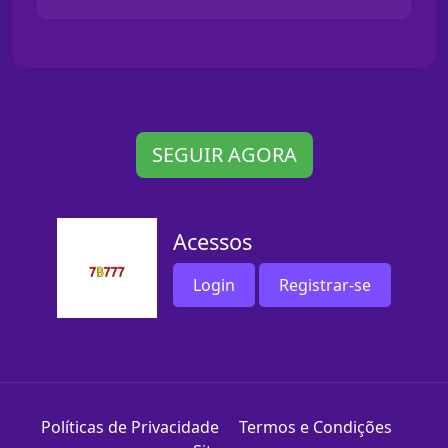
SEGUIR AGORA
Acessos
Login
Registrar-se
Políticas de Privacidade
Termos e Condições