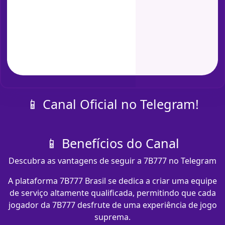
📱 Canal Oficial no Telegram!
📱 Benefícios do Canal
Descubra as vantagens de seguir a 7B777 no Telegram
A plataforma 7B777 Brasil se dedica a criar uma equipe
de serviço altamente qualificada, permitindo que cada
jogador da 7B777 desfrute de uma experiência de jogo
suprema.