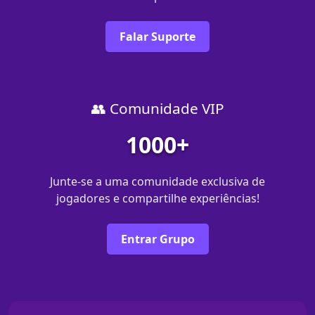
Falar Suporte
👥 Comunidade VIP
1000+
Junte-se a uma comunidade exclusiva de
jogadores e compartilhe experiências!
Entrar Grupo