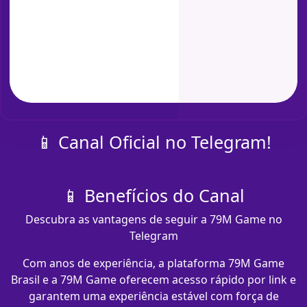
📱 Canal Oficial no Telegram!
📱 Benefícios do Canal
Descubra as vantagens de seguir a 79M Game no
Telegram
Com anos de experiência, a plataforma 79M Game
Brasil e a 79M Game oferecem acesso rápido por link e
garantem uma experiência estável com força de