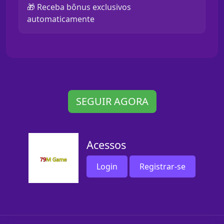
🎁 Receba bônus exclusivos
automaticamente
SEGUIR AGORA
Acessos
Login
Registrar-se