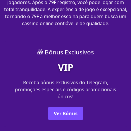
jogadores. Após o 79F registro, você pode jogar com
total tranquilidade. A experiência de jogo é excepcional,
tornando o 79F a melhor escolha para quem busca um
cassino online confiável e de qualidade.
🎁 Bônus Exclusivos
VIP
Receba bônus exclusivos do Telegram,
promoções especiais e códigos promocionais
únicos!
Ver Bônus