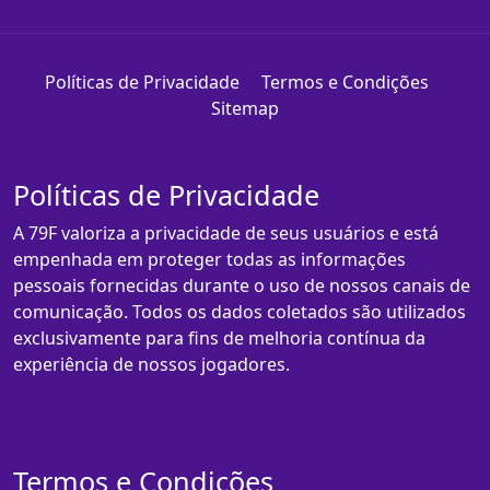
Políticas de Privacidade
Termos e Condições
Sitemap
Políticas de Privacidade
A 79F valoriza a privacidade de seus usuários e está
empenhada em proteger todas as informações
pessoais fornecidas durante o uso de nossos canais de
comunicação. Todos os dados coletados são utilizados
exclusivamente para fins de melhoria contínua da
experiência de nossos jogadores.
Termos e Condições