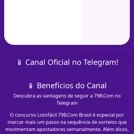
📱 Canal Oficial no Telegram!
📱 Benefícios do Canal
Descubra as vantagens de seguir a 79B.Com no
Telegram
O concurso Lotofácil 79B.Com Brasil é especial por
marcar mais um passo na sequência de sorteios que
movimentam apostadores semanalmente. Além disso,