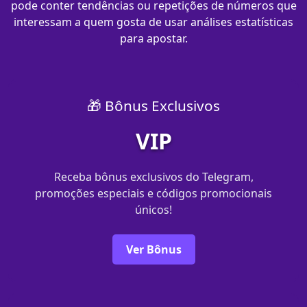
pode conter tendências ou repetições de números que
interessam a quem gosta de usar análises estatísticas
para apostar.
🎁 Bônus Exclusivos
VIP
Receba bônus exclusivos do Telegram,
promoções especiais e códigos promocionais
únicos!
Ver Bônus