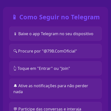
📱 Como Seguir no Telegram
📱 Baixe o app Telegram no seu dispositivo
🔍 Procure por "@79B.ComOficial"
👆 Toque em "Entrar" ou "Join"
🔔 Ative as notificações para não perder
nada
💬 Participe das conversas e interaja