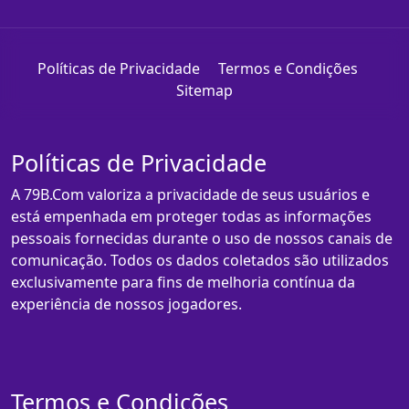
Políticas de Privacidade
Termos e Condições
Sitemap
Políticas de Privacidade
A 79B.Com valoriza a privacidade de seus usuários e
está empenhada em proteger todas as informações
pessoais fornecidas durante o uso de nossos canais de
comunicação. Todos os dados coletados são utilizados
exclusivamente para fins de melhoria contínua da
experiência de nossos jogadores.
Termos e Condições