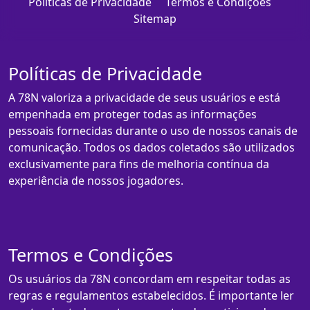
Políticas de Privacidade
Termos e Condições
Sitemap
Políticas de Privacidade
A 78N valoriza a privacidade de seus usuários e está
empenhada em proteger todas as informações
pessoais fornecidas durante o uso de nossos canais de
comunicação. Todos os dados coletados são utilizados
exclusivamente para fins de melhoria contínua da
experiência de nossos jogadores.
Termos e Condições
Os usuários da 78N concordam em respeitar todas as
regras e regulamentos estabelecidos. É importante ler