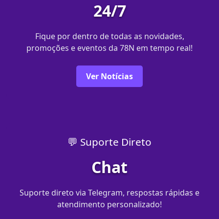
24/7
Fique por dentro de todas as novidades,
promoções e eventos da 78N em tempo real!
Ver Notícias
💬 Suporte Direto
Chat
Suporte direto via Telegram, respostas rápidas e
atendimento personalizado!