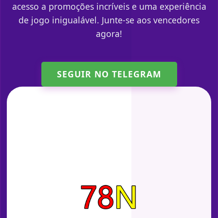
acesso a promoções incríveis e uma experiência
de jogo inigualável. Junte-se aos vencedores
agora!
SEGUIR NO TELEGRAM