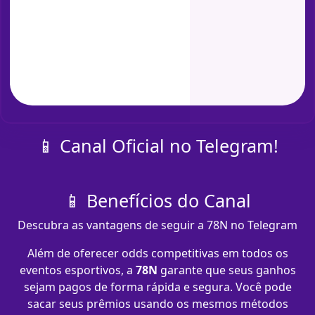
📱 Canal Oficial no Telegram!
📱 Benefícios do Canal
Descubra as vantagens de seguir a 78N no Telegram
Além de oferecer odds competitivas em todos os
eventos esportivos, a
78N
garante que seus ganhos
sejam pagos de forma rápida e segura. Você pode
sacar seus prêmios usando os mesmos métodos