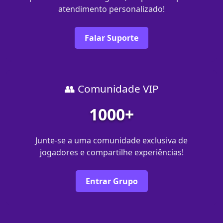
atendimento personalizado!
Falar Suporte
👥 Comunidade VIP
1000+
Junte-se a uma comunidade exclusiva de
jogadores e compartilhe experiências!
Entrar Grupo