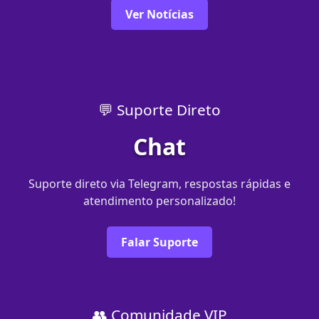
Ver Notícias
💬 Suporte Direto
Chat
Suporte direto via Telegram, respostas rápidas e
atendimento personalizado!
Falar Suporte
👥 Comunidade VIP