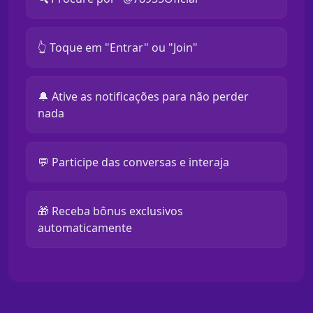
👆 Toque em "Entrar" ou "Join"
🔔 Ative as notificações para não perder
nada
💬 Participe das conversas e interaja
🎁 Receba bônus exclusivos
automaticamente