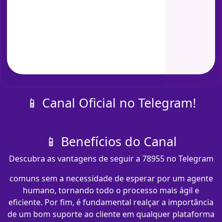
📱 Canal Oficial no Telegram!
📱 Benefícios do Canal
Descubra as vantagens de seguir a 78955 no Telegram
comuns sem a necessidade de esperar por um agente
humano, tornando todo o processo mais ágil e
eficiente. Por fim, é fundamental realçar a importância
de um bom suporte ao cliente em qualquer plataforma