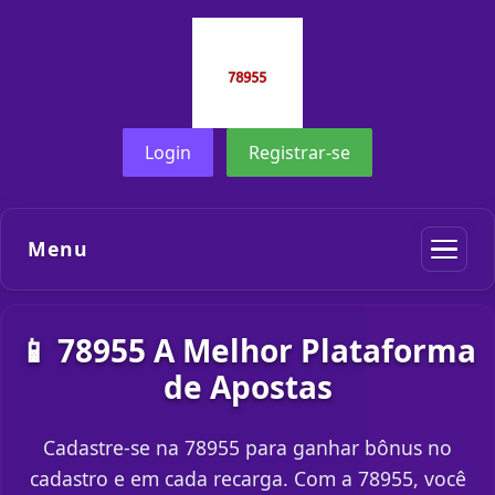
Login
Registrar-se
Menu
📱 78955 A Melhor Plataforma
de Apostas
Cadastre-se na 78955 para ganhar bônus no
cadastro e em cada recarga. Com a 78955, você