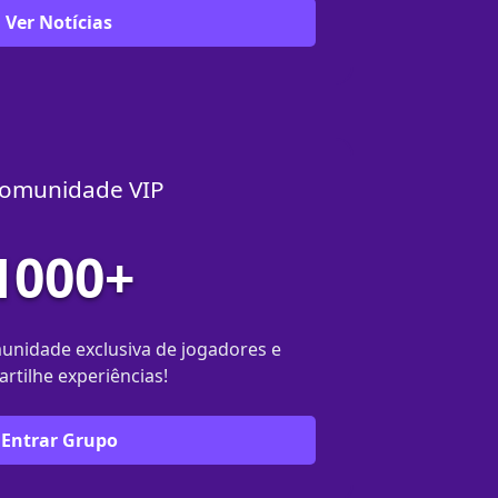
Ver Notícias
Comunidade VIP
1000+
unidade exclusiva de jogadores e
rtilhe experiências!
Entrar Grupo