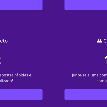
reto
👥 
t
espostas rápidas e
Junte-se a uma com
lizado!
compa
e