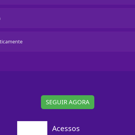
a
aticamente
SEGUIR AGORA
Acessos