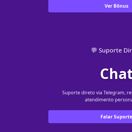
Ver Bônus
💬 Suporte Di
Cha
Suporte direto via Telegram, r
atendimento persona
Falar Suport