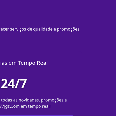
erecer serviços de qualidade e promoções
cias em Tempo Real
24/7
e todas as novidades, promoções e
 77Jgs.Com em tempo real!