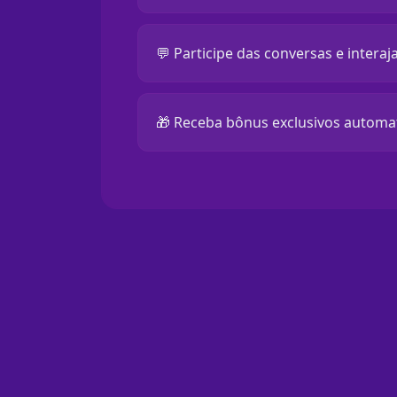
💬 Participe das conversas e interaj
🎁 Receba bônus exclusivos autom