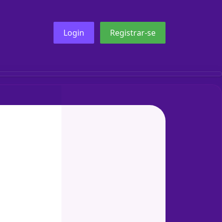
Login
Registrar-se