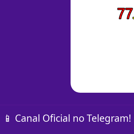
📱 Canal Oficial no Telegram!