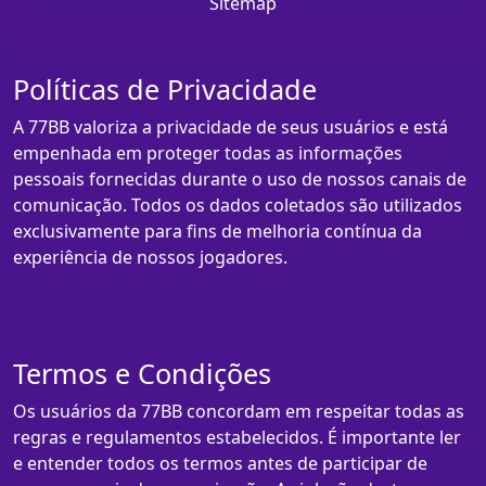
Sitemap
Políticas de Privacidade
A 77BB valoriza a privacidade de seus usuários e está
empenhada em proteger todas as informações
pessoais fornecidas durante o uso de nossos canais de
comunicação. Todos os dados coletados são utilizados
exclusivamente para fins de melhoria contínua da
experiência de nossos jogadores.
Termos e Condições
Os usuários da 77BB concordam em respeitar todas as
regras e regulamentos estabelecidos. É importante ler
e entender todos os termos antes de participar de