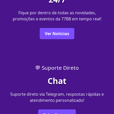
Fique por dentro de todas as novidades,
promoções e eventos da 77BB em tempo real!
Ver Notícias
💬 Suporte Direto
Chat
Suporte direto via Telegram, respostas rápidas e
atendimento personalizado!