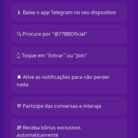
📱 Baixe o app Telegram no seu dispositivo
🔍 Procure por "@77BBOficial"
👆 Toque em "Entrar" ou "Join"
🔔 Ative as notificações para não perder
nada
💬 Participe das conversas e interaja
🎁 Receba bônus exclusivos
automaticamente