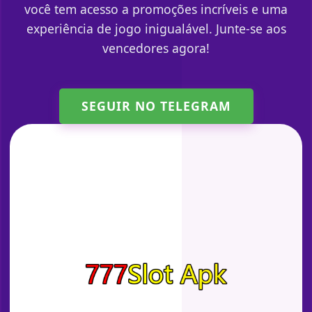
você tem acesso a promoções incríveis e uma
experiência de jogo inigualável. Junte-se aos
vencedores agora!
SEGUIR NO TELEGRAM