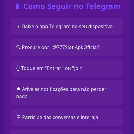
📱 Como Seguir no Telegram
📱 Baixe o app Telegram no seu dispositivo
🔍 Procure por "@777Slot ApkOficial"
👆 Toque em "Entrar" ou "Join"
🔔 Ative as notificações para não perder
nada
💬 Participe das conversas e interaja