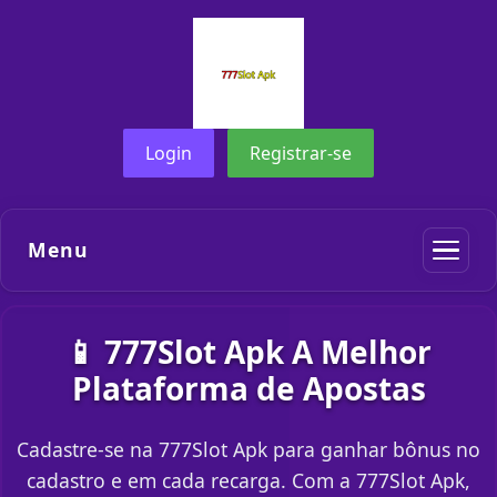
Login
Registrar-se
Menu
📱 777Slot Apk A Melhor
Plataforma de Apostas
Cadastre-se na 777Slot Apk para ganhar bônus no
cadastro e em cada recarga. Com a 777Slot Apk,