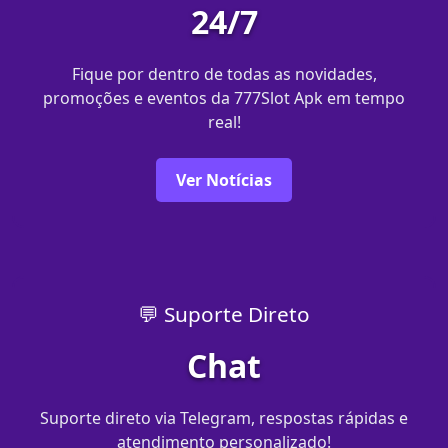
24/7
Fique por dentro de todas as novidades,
promoções e eventos da 777Slot Apk em tempo
real!
Ver Notícias
💬 Suporte Direto
Chat
Suporte direto via Telegram, respostas rápidas e
atendimento personalizado!