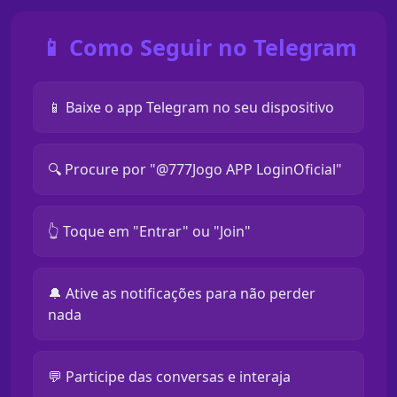
📱 Como Seguir no Telegram
📱 Baixe o app Telegram no seu dispositivo
🔍 Procure por "@777Jogo APP LoginOficial"
👆 Toque em "Entrar" ou "Join"
🔔 Ative as notificações para não perder
nada
💬 Participe das conversas e interaja