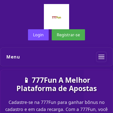
Login
Registrar-se
Menu
📱 777Fun A Melhor
Plataforma de Apostas
Cadastre-se na 777Fun para ganhar bônus no
cadastro e em cada recarga. Com a 777Fun, você