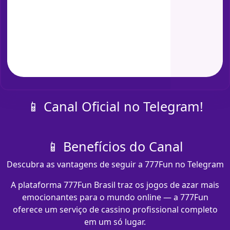
📱 Canal Oficial no Telegram!
📱 Benefícios do Canal
Descubra as vantagens de seguir a 777Fun no Telegram
A plataforma 777Fun Brasil traz os jogos de azar mais
emocionantes para o mundo online — a 777Fun
oferece um serviço de cassino profissional completo
em um só lugar.