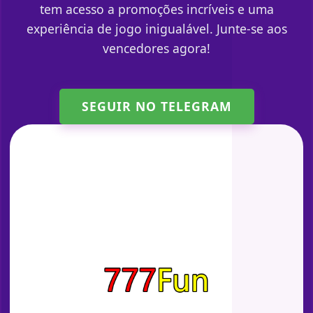
tem acesso a promoções incríveis e uma
experiência de jogo inigualável. Junte-se aos
vencedores agora!
SEGUIR NO TELEGRAM