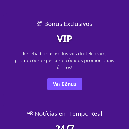
🎁 Bônus Exclusivos
VIP
Receba bônus exclusivos do Telegram,
promoções especiais e códigos promocionais
únicos!
Ver Bônus
📢 Notícias em Tempo Real
24/7