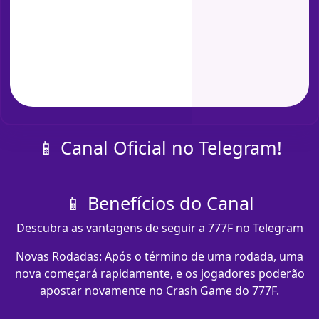
📱 Canal Oficial no Telegram!
📱 Benefícios do Canal
Descubra as vantagens de seguir a 777F no Telegram
Novas Rodadas: Após o término de uma rodada, uma
nova começará rapidamente, e os jogadores poderão
apostar novamente no Crash Game do 777F.