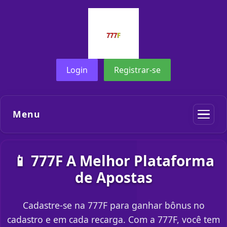
Login
Registrar-se
Menu
📱 777F A Melhor Plataforma
de Apostas
Cadastre-se na 777F para ganhar bônus no
cadastro e em cada recarga. Com a 777F, você tem