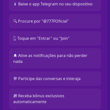
📱 Baixe o app Telegram no seu dispositivo
🔍 Procure por "@777FOficial"
👆 Toque em "Entrar" ou "Join"
🔔 Ative as notificações para não perder
nada
💬 Participe das conversas e interaja
🎁 Receba bônus exclusivos
automaticamente