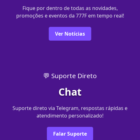
Fique por dentro de todas as novidades,
promoções e eventos da 777F em tempo real!
Ver Notícias
💬 Suporte Direto
Chat
Suporte direto via Telegram, respostas rápidas e
atendimento personalizado!
Falar Suporte