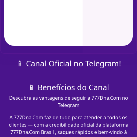
📱 Canal Oficial no Telegram!
📱 Benefícios do Canal
Descubra as vantagens de seguir a 777Dna.Com no
Telegram
A 777Dna.Com faz de tudo para atender a todos os
clientes — com a credibilidade oficial da plataforma
777Dna.Com Brasil , saques rápidos e bem-vindo à