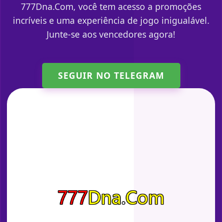
777Dna.Com, você tem acesso a promoções
incríveis e uma experiência de jogo inigualável.
Junte-se aos vencedores agora!
SEGUIR NO TELEGRAM