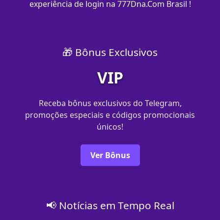
experiência de login na 777Dna.Com Brasil !
🎁 Bônus Exclusivos
VIP
Receba bônus exclusivos do Telegram,
promoções especiais e códigos promocionais
únicos!
Ver Bônus
📢 Notícias em Tempo Real