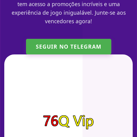
tem acesso a promoções incríveis e uma
experiência de jogo inigualável. Junte-se aos
vencedores agora!
SEGUIR NO TELEGRAM