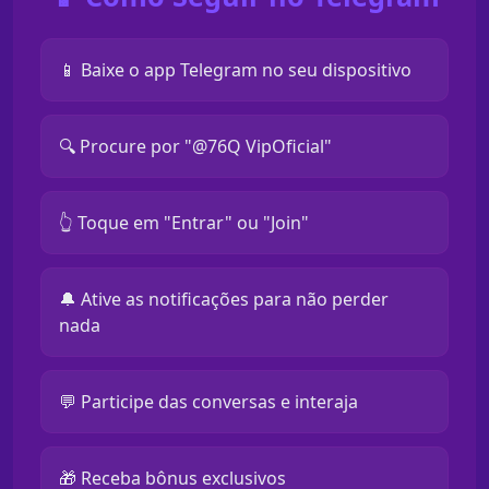
📱 Baixe o app Telegram no seu dispositivo
🔍 Procure por "@76Q VipOficial"
👆 Toque em "Entrar" ou "Join"
🔔 Ative as notificações para não perder
nada
💬 Participe das conversas e interaja
🎁 Receba bônus exclusivos