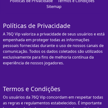
Políticas de Privacidade
Termos e Condições
Sitemap
Políticas de Privacidade
A 76Q Vip valoriza a privacidade de seus usuários e está
empenhada em proteger todas as informações
pessoais fornecidas durante o uso de nossos canais de
comunicação. Todos os dados coletados são utilizados
exclusivamente para fins de melhoria contínua da
experiência de nossos jogadores.
Termos e Condições
Os usuários da 76Q Vip concordam em respeitar todas
as regras e regulamentos estabelecidos. É importante