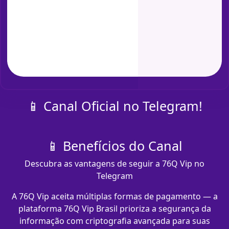
📱 Canal Oficial no Telegram!
📱 Benefícios do Canal
Descubra as vantagens de seguir a 76Q Vip no
Telegram
A 76Q Vip aceita múltiplas formas de pagamento — a
plataforma 76Q Vip Brasil prioriza a segurança da
informação com criptografia avançada para suas