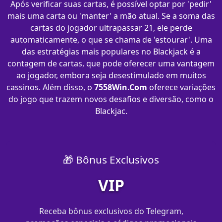
Após verificar suas cartas, é possível optar por 'pedir'
mais uma carta ou 'manter' a mão atual. Se a soma das
cartas do jogador ultrapassar 21, ele perde
automaticamente, o que se chama de 'estourar'. Uma
das estratégias mais populares no Blackjack é a
contagem de cartas, que pode oferecer uma vantagem
ao jogador, embora seja desestimulado em muitos
cassinos. Além disso, o
7558Win.Com
oferece variações
do jogo que trazem novos desafios e diversão, como o
Blackjac.
🎁 Bônus Exclusivos
VIP
Receba bônus exclusivos do Telegram,