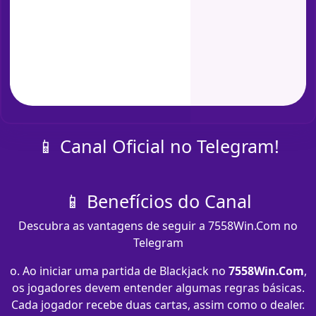
📱 Canal Oficial no Telegram!
📱 Benefícios do Canal
Descubra as vantagens de seguir a 7558Win.Com no
Telegram
o. Ao iniciar uma partida de Blackjack no
7558Win.Com
,
os jogadores devem entender algumas regras básicas.
Cada jogador recebe duas cartas, assim como o dealer.