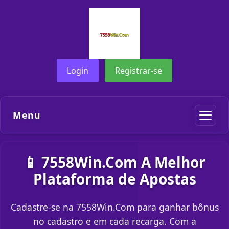
Login
Registrar-se
Menu
📱 7558Win.Com A Melhor
Plataforma de Apostas
Cadastre-se na 7558Win.Com para ganhar bônus
no cadastro e em cada recarga. Com a