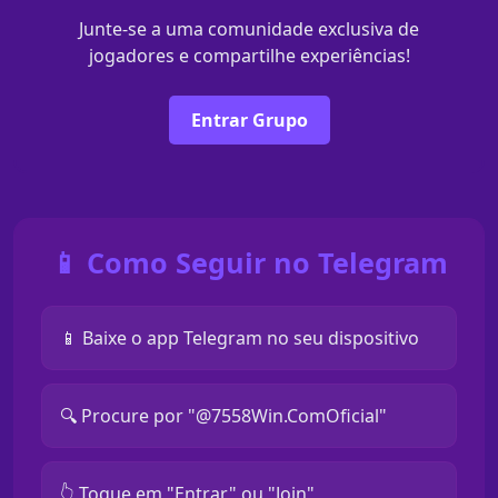
Junte-se a uma comunidade exclusiva de
jogadores e compartilhe experiências!
Entrar Grupo
📱 Como Seguir no Telegram
📱 Baixe o app Telegram no seu dispositivo
🔍 Procure por "@7558Win.ComOficial"
👆 Toque em "Entrar" ou "Join"