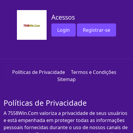
Acessos
Login
Registrar-se
Políticas de Privacidade
Termos e Condições
Sitemap
Políticas de Privacidade
A 7558Win.Com valoriza a privacidade de seus usuários
e está empenhada em proteger todas as informações
pessoais fornecidas durante o uso de nossos canais de