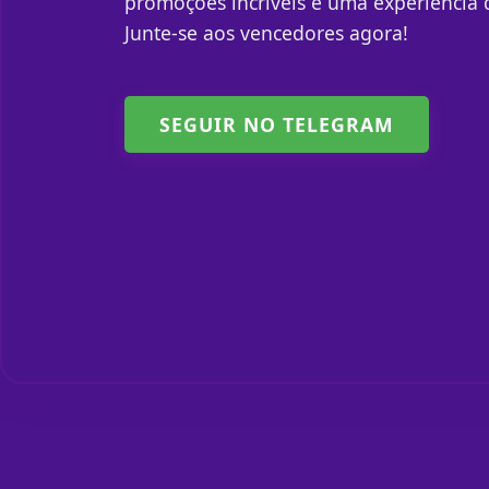
promoções incríveis e uma experiência d
Junte-se aos vencedores agora!
SEGUIR NO TELEGRAM