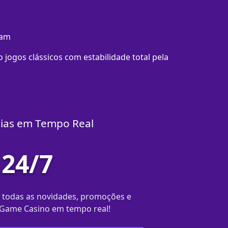
ram
jogos clássicos com estabilidade total pela
cias em Tempo Real
24/7
e todas as novidades, promoções e
 Game Casino em tempo real!