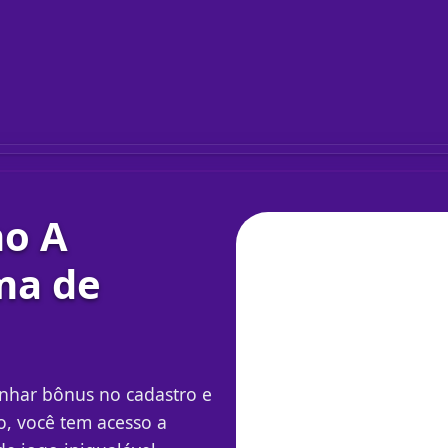
no A
ma de
nhar bônus no cadastro e
, você tem acesso a