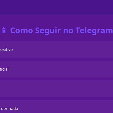
📱 Como Seguir no Telegram
ositivo
icial"
erder nada