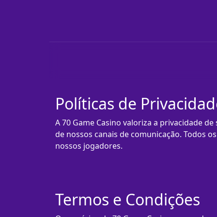
Políticas de Privacida
A 70 Game Casino valoriza a privacidade d
de nossos canais de comunicação. Todos os 
nossos jogadores.
Termos e Condições