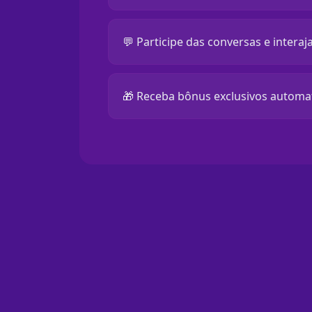
💬 Participe das conversas e interaj
🎁 Receba bônus exclusivos autom