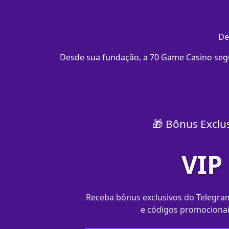
De
Desde sua fundação, a 70 Game Casino segue
🎁 Bônus Exclu
VIP
Receba bônus exclusivos do Telegra
e códigos promocionai