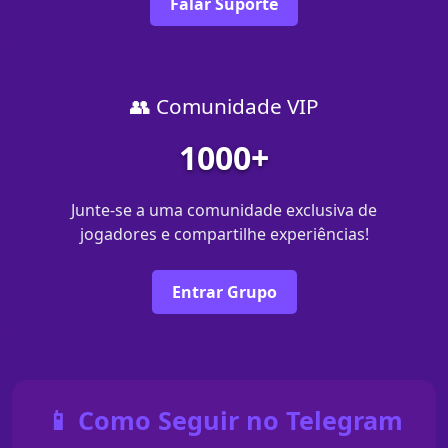
Falar Suporte
👥 Comunidade VIP
1000+
Junte-se a uma comunidade exclusiva de
jogadores e compartilhe experiências!
Entrar Grupo
📱 Como Seguir no Telegram