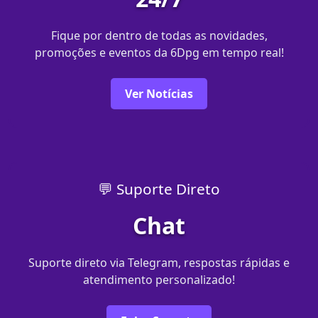
Fique por dentro de todas as novidades,
promoções e eventos da 6Dpg em tempo real!
Ver Notícias
💬 Suporte Direto
Chat
Suporte direto via Telegram, respostas rápidas e
atendimento personalizado!