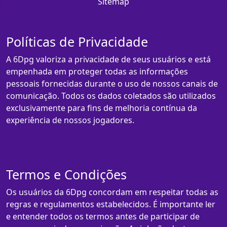
Sitemap
Políticas de Privacidade
A 6Dpg valoriza a privacidade de seus usuários e está
empenhada em proteger todas as informações
pessoais fornecidas durante o uso de nossos canais de
comunicação. Todos os dados coletados são utilizados
exclusivamente para fins de melhoria contínua da
experiência de nossos jogadores.
Termos e Condições
Os usuários da 6Dpg concordam em respeitar todas as
regras e regulamentos estabelecidos. É importante ler
e entender todos os termos antes de participar de