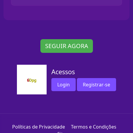
SEGUIR AGORA
Acessos
Login
Registrar-se
Políticas de Privacidade
Termos e Condições