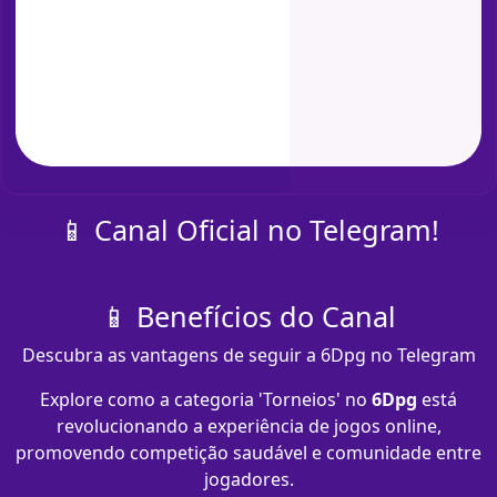
📱 Canal Oficial no Telegram!
📱 Benefícios do Canal
Descubra as vantagens de seguir a 6Dpg no Telegram
Explore como a categoria 'Torneios' no
6Dpg
está
revolucionando a experiência de jogos online,
promovendo competição saudável e comunidade entre
jogadores.