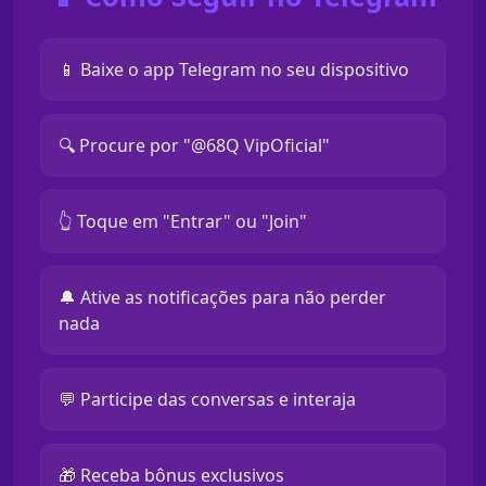
📱 Baixe o app Telegram no seu dispositivo
🔍 Procure por "@68Q VipOficial"
👆 Toque em "Entrar" ou "Join"
🔔 Ative as notificações para não perder
nada
💬 Participe das conversas e interaja
🎁 Receba bônus exclusivos