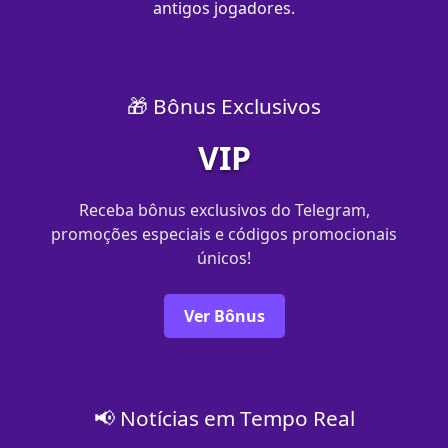
antigos jogadores.
🎁 Bônus Exclusivos
VIP
Receba bônus exclusivos do Telegram,
promoções especiais e códigos promocionais
únicos!
Ver Bônus
📢 Notícias em Tempo Real