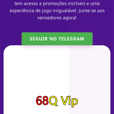
tem acesso a promoções incríveis e uma
experiência de jogo inigualável. Junte-se aos
vencedores agora!
SEGUIR NO TELEGRAM