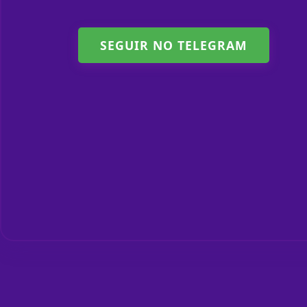
SEGUIR NO TELEGRAM