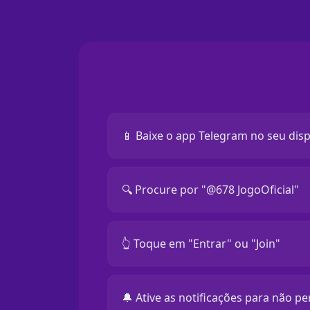
📱 Baixe o app Telegram no seu disp
🔍 Procure por "@678 JogoOficial"
👆 Toque em "Entrar" ou "Join"
🔔 Ative as notificações para não p