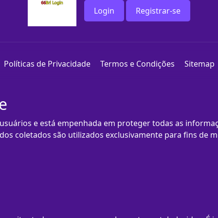
Login
Registrar-se
Políticas de Privacidade
Termos e Condições
Sitemap
de
us usuários e está empenhada em proteger todas as informa
os coletados são utilizados exclusivamente para fins de m