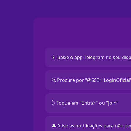
📱 Baixe o app Telegram no seu disp
🔍 Procure por "@66Brl LoginOficial
👆 Toque em "Entrar" ou "Join"
🔔 Ative as notificações para não p