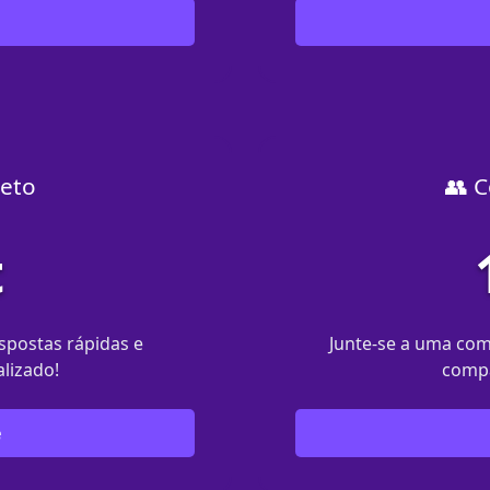
reto
👥 
t
espostas rápidas e
Junte-se a uma com
lizado!
compa
e