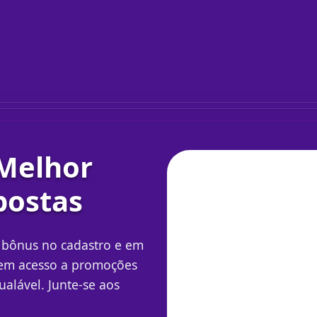
 Melhor
postas
r bônus no cadastro e em
 tem acesso a promoções
ualável. Junte-se aos