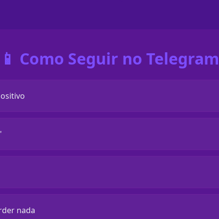
📱 Como Seguir no Telegram
ositivo
"
erder nada