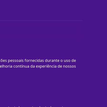
ções pessoais fornecidas durante o uso de
elhoria contínua da experiência de nossos