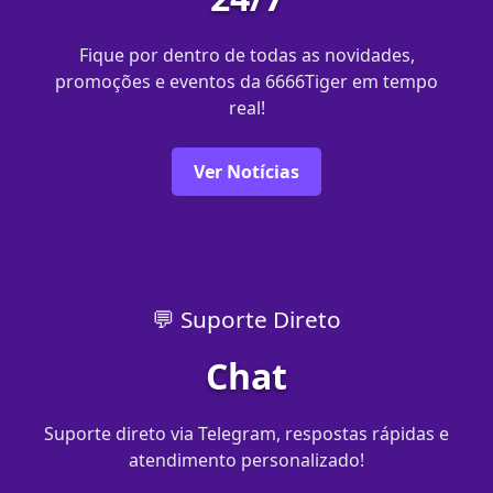
Fique por dentro de todas as novidades,
promoções e eventos da 6666Tiger em tempo
real!
Ver Notícias
💬 Suporte Direto
Chat
Suporte direto via Telegram, respostas rápidas e
atendimento personalizado!