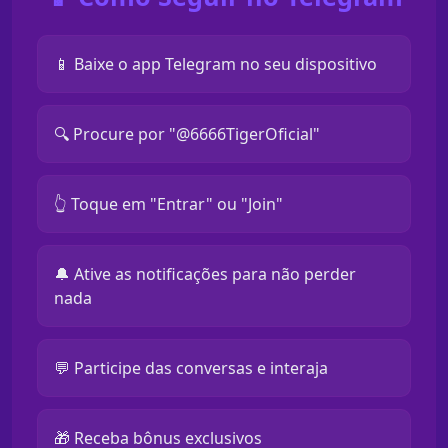
📱 Baixe o app Telegram no seu dispositivo
🔍 Procure por "@6666TigerOficial"
👆 Toque em "Entrar" ou "Join"
🔔 Ative as notificações para não perder
nada
💬 Participe das conversas e interaja
🎁 Receba bônus exclusivos