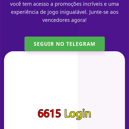
você tem acesso a promoções incríveis e uma
experiência de jogo inigualável. Junte-se aos
vencedores agora!
SEGUIR NO TELEGRAM