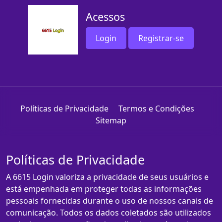
Acessos
Login
Registrar-se
Políticas de Privacidade
Termos e Condições
Sitemap
Políticas de Privacidade
A 6615 Login valoriza a privacidade de seus usuários e
está empenhada em proteger todas as informações
pessoais fornecidas durante o uso de nossos canais de
comunicação. Todos os dados coletados são utilizados