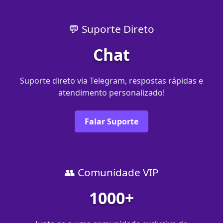
💬 Suporte Direto
Chat
Suporte direto via Telegram, respostas rápidas e
atendimento personalizado!
Falar Suporte
👥 Comunidade VIP
1000+