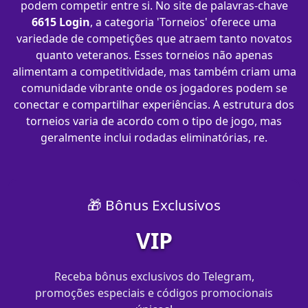
podem competir entre si. No site de palavras-chave
6615 Login
, a categoria 'Torneios' oferece uma
variedade de competições que atraem tanto novatos
quanto veteranos. Esses torneios não apenas
alimentam a competitividade, mas também criam uma
comunidade vibrante onde os jogadores podem se
conectar e compartilhar experiências. A estrutura dos
torneios varia de acordo com o tipo de jogo, mas
geralmente inclui rodadas eliminatórias, re.
🎁 Bônus Exclusivos
VIP
Receba bônus exclusivos do Telegram,
promoções especiais e códigos promocionais