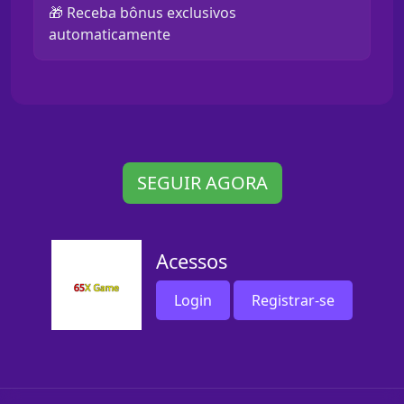
🎁 Receba bônus exclusivos
automaticamente
SEGUIR AGORA
Acessos
Login
Registrar-se