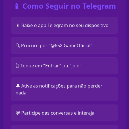
📱 Como Seguir no Telegram
📱 Baixe o app Telegram no seu dispositivo
🔍 Procure por "@65X GameOficial"
👆 Toque em "Entrar" ou "Join"
🔔 Ative as notificações para não perder
nada
💬 Participe das conversas e interaja