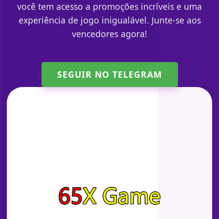
você tem acesso a promoções incríveis e uma
experiência de jogo inigualável. Junte-se aos
vencedores agora!
SEGUIR NO TELEGRAM