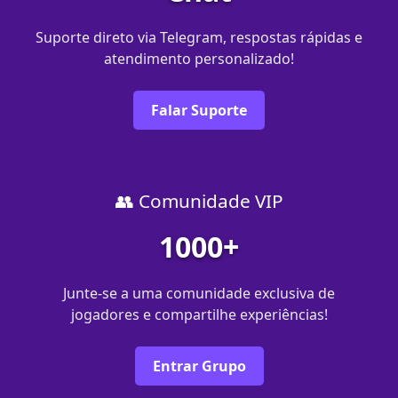
Suporte direto via Telegram, respostas rápidas e
atendimento personalizado!
Falar Suporte
👥 Comunidade VIP
1000+
Junte-se a uma comunidade exclusiva de
jogadores e compartilhe experiências!
Entrar Grupo