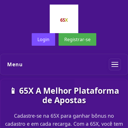
Login
Registrar-se
Menu
📱 65X A Melhor Plataforma
de Apostas
Cadastre-se na 65X para ganhar bônus no
cadastro e em cada recarga. Com a 65X, você tem