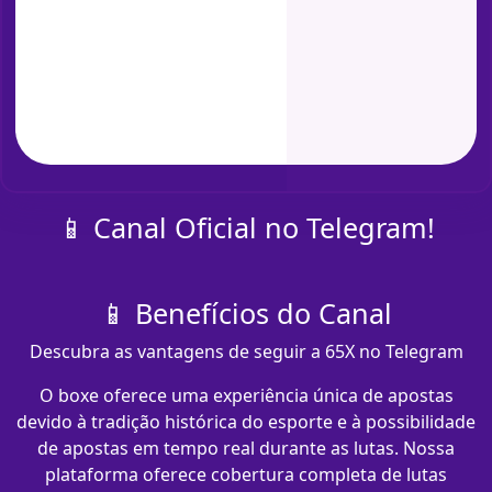
📱 Canal Oficial no Telegram!
📱 Benefícios do Canal
Descubra as vantagens de seguir a 65X no Telegram
O boxe oferece uma experiência única de apostas
devido à tradição histórica do esporte e à possibilidade
de apostas em tempo real durante as lutas. Nossa
plataforma oferece cobertura completa de lutas