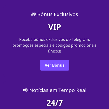
🎁 Bônus Exclusivos
VIP
Receba bônus exclusivos do Telegram,
promoções especiais e códigos promocionais
únicos!
Ver Bônus
📢 Notícias em Tempo Real
24/7