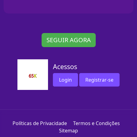
SEGUIR AGORA
Acessos
Login
Registrar-se
Políticas de Privacidade
Termos e Condições
Sitemap