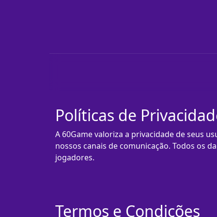
Políticas de Privacida
A 60Game valoriza a privacidade de seus u
nossos canais de comunicação. Todos os dad
jogadores.
Termos e Condições