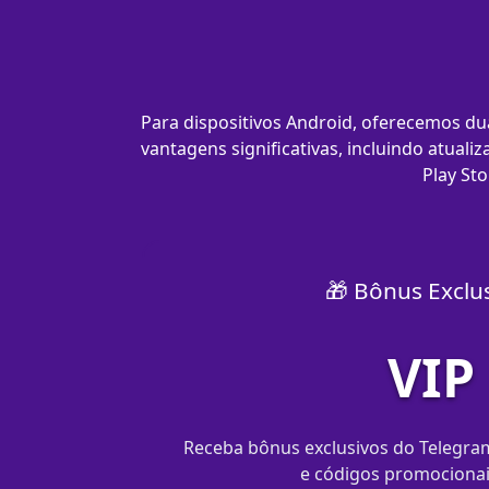
Para dispositivos Android, oferecemos dua
vantagens significativas, incluindo atuali
Play Sto
🎁 Bônus Exclu
VIP
Receba bônus exclusivos do Telegra
e códigos promocionai