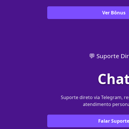
Ver Bônus
💬 Suporte Di
Cha
Suporte direto via Telegram, r
atendimento persona
Falar Suport