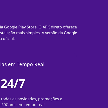
da Google Play Store. O APK direto oferece
instalação mais simples. A versão da Google
 oficial.
cias em Tempo Real
24/7
e todas as novidades, promoções e
a 60Game em tempo real!