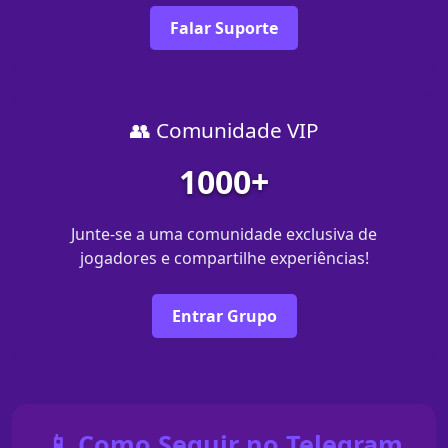
Falar Suporte
👥 Comunidade VIP
1000+
Junte-se a uma comunidade exclusiva de
jogadores e compartilhe experiências!
Entrar Grupo
📱 Como Seguir no Telegram