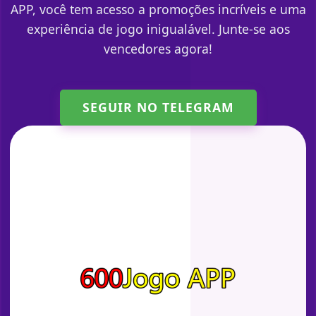
APP, você tem acesso a promoções incríveis e uma
experiência de jogo inigualável. Junte-se aos
vencedores agora!
SEGUIR NO TELEGRAM