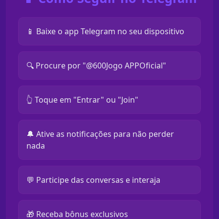
📱 Baixe o app Telegram no seu dispositivo
🔍 Procure por "@600Jogo APPOficial"
👆 Toque em "Entrar" ou "Join"
🔔 Ative as notificações para não perder
nada
💬 Participe das conversas e interaja
🎁 Receba bônus exclusivos