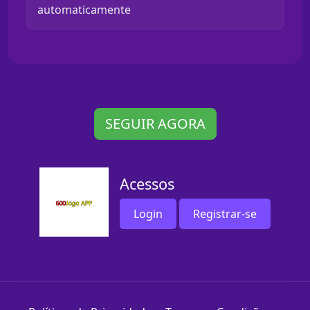
automaticamente
SEGUIR AGORA
Acessos
Login
Registrar-se