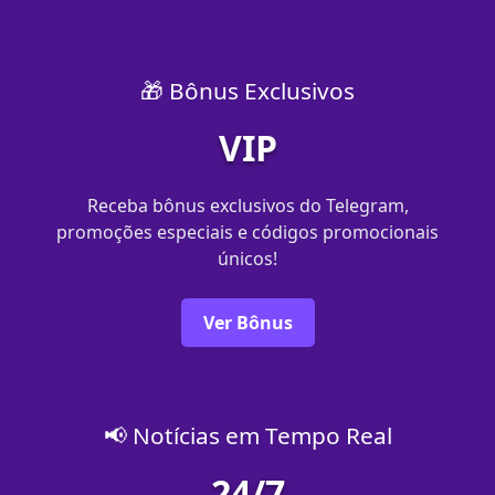
🎁 Bônus Exclusivos
VIP
Receba bônus exclusivos do Telegram,
promoções especiais e códigos promocionais
únicos!
Ver Bônus
📢 Notícias em Tempo Real
24/7