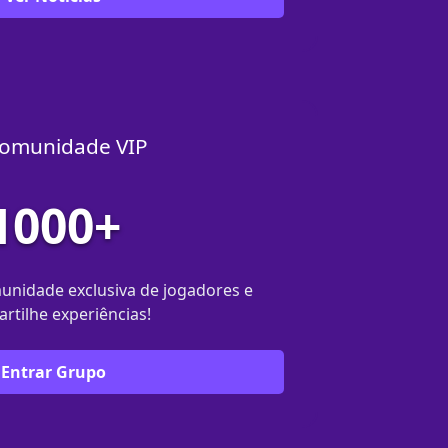
Comunidade VIP
1000+
unidade exclusiva de jogadores e
rtilhe experiências!
Entrar Grupo