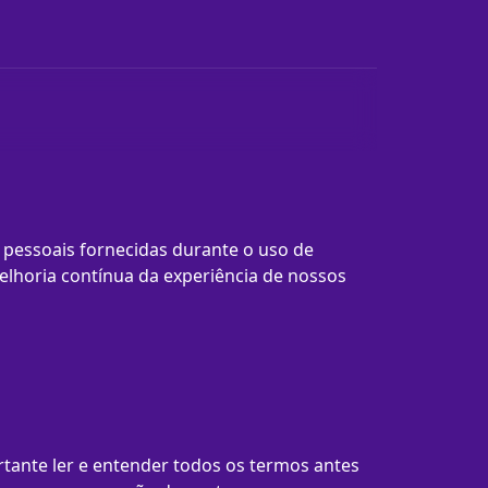
 pessoais fornecidas durante o uso de
elhoria contínua da experiência de nossos
tante ler e entender todos os termos antes