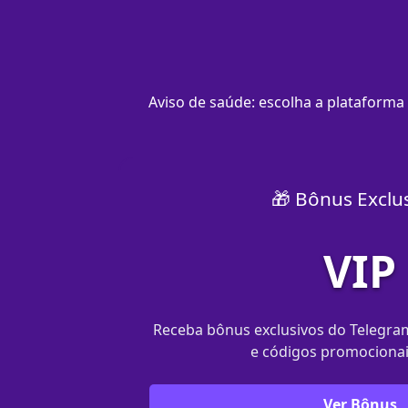
Aviso de saúde: escolha a plataforma o
🎁 Bônus Exclu
VIP
Receba bônus exclusivos do Telegra
e códigos promocionai
Ver Bônus