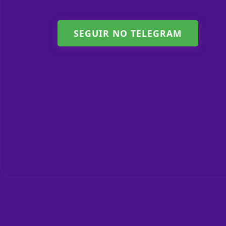
SEGUIR NO TELEGRAM