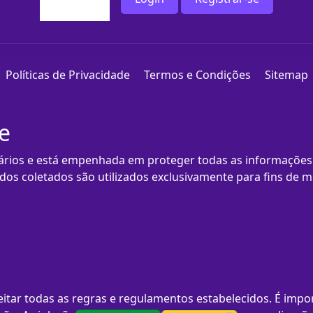
Políticas de Privacidade
Termos e Condições
Sitemap
de
uários e está empenhada em proteger todas as informações
os coletados são utilizados exclusivamente para fins de m
ar todas as regras e regulamentos estabelecidos. É impor