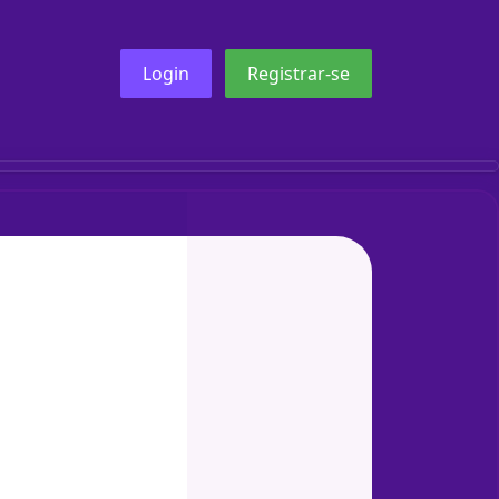
Login
Registrar-se