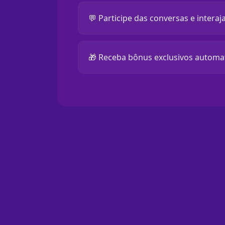
💬 Participe das conversas e interaj
🎁 Receba bônus exclusivos autom