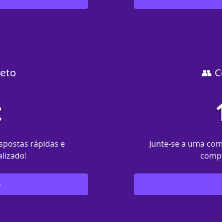
reto
👥 
t
espostas rápidas e
Junte-se a uma com
lizado!
compa
e