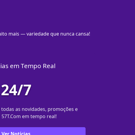
 muito mais — variedade que nunca cansa!
cias em Tempo Real
24/7
e todas as novidades, promoções e
 57T.Com em tempo real!
Ver Notícias