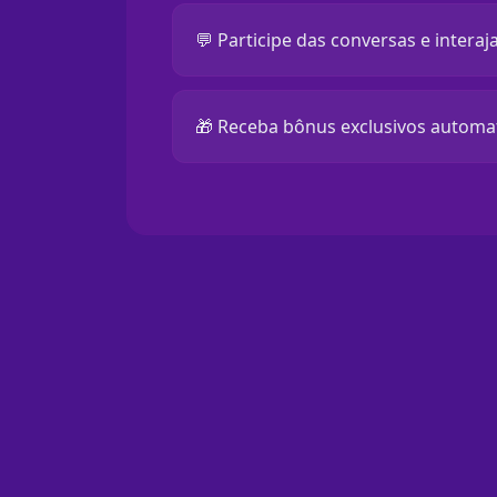
💬 Participe das conversas e interaj
🎁 Receba bônus exclusivos autom