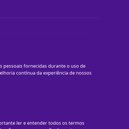
s pessoais fornecidas durante o uso de
elhoria contínua da experiência de nossos
rtante ler e entender todos os termos