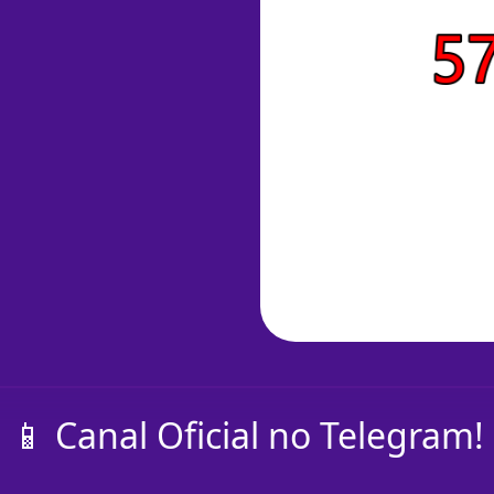
📱 Canal Oficial no Telegram!