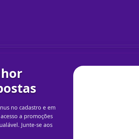
lhor
postas
nus no cadastro e em
 acesso a promoções
ualável. Junte-se aos