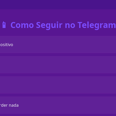
📱 Como Seguir no Telegram
ositivo
erder nada