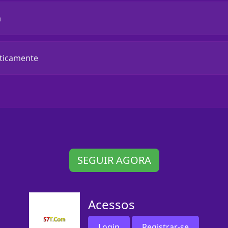
a
aticamente
SEGUIR AGORA
Acessos
Login
Registrar-se