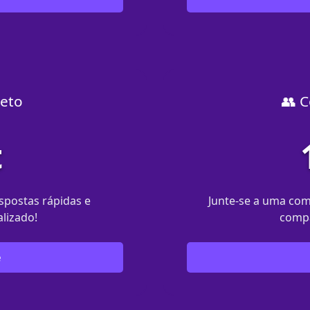
reto
👥 
t
espostas rápidas e
Junte-se a uma com
lizado!
compa
e