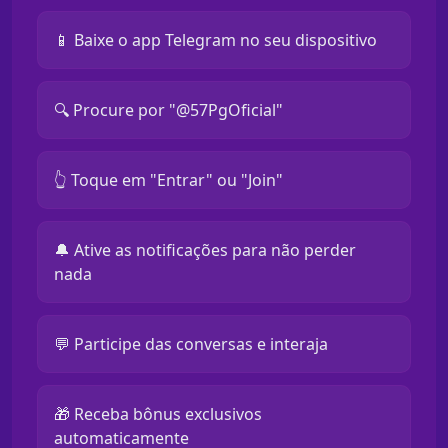
📱 Baixe o app Telegram no seu dispositivo
🔍 Procure por "@57PgOficial"
👆 Toque em "Entrar" ou "Join"
🔔 Ative as notificações para não perder
nada
💬 Participe das conversas e interaja
🎁 Receba bônus exclusivos
automaticamente