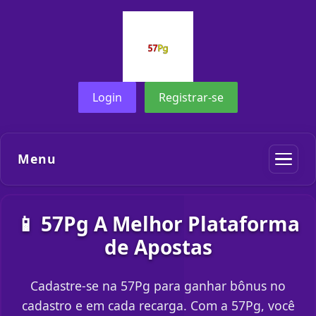
Login
Registrar-se
Menu
📱 57Pg A Melhor Plataforma
de Apostas
Cadastre-se na 57Pg para ganhar bônus no
cadastro e em cada recarga. Com a 57Pg, você