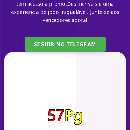
tem acesso a promoções incríveis e uma
experiência de jogo inigualável. Junte-se aos
vencedores agora!
SEGUIR NO TELEGRAM