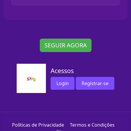
SEGUIR AGORA
Acessos
Login
Registrar-se
Políticas de Privacidade
Termos e Condições