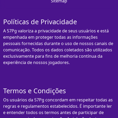
Sitemap
Políticas de Privacidade
A 57Pg valoriza a privacidade de seus usuários e está
empenhada em proteger todas as informações
pessoais fornecidas durante o uso de nossos canais de
comunicação. Todos os dados coletados são utilizados
exclusivamente para fins de melhoria contínua da
experiência de nossos jogadores.
Termos e Condições
Os usuários da 57Pg concordam em respeitar todas as
regras e regulamentos estabelecidos. É importante ler
e entender todos os termos antes de participar de