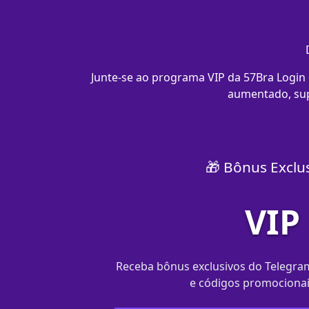
Junte-se ao programa VIP da 57Bra Login 
aumentado, supo
🎁 Bônus Exclu
VIP
Receba bônus exclusivos do Telegra
e códigos promocionai