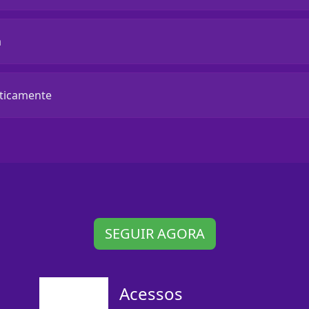
a
aticamente
SEGUIR AGORA
Acessos