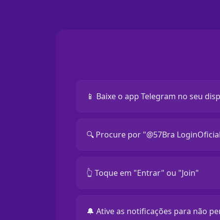
📱 Baixe o app Telegram no seu disp
🔍 Procure por "@57Bra LoginOficia
👆 Toque em "Entrar" ou "Join"
🔔 Ative as notificações para não p