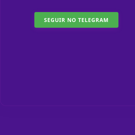
SEGUIR NO TELEGRAM