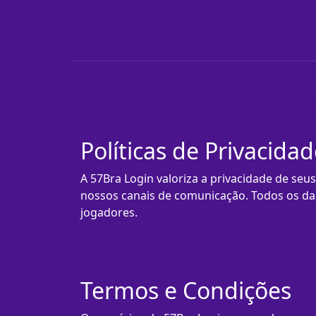
Políticas de Privacida
A 57Bra Login valoriza a privacidade de se
nossos canais de comunicação. Todos os dad
jogadores.
Termos e Condições