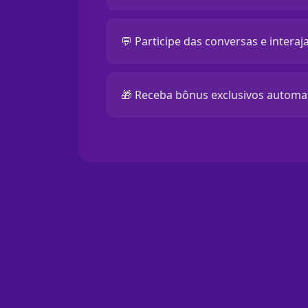
💬 Participe das conversas e interaj
🎁 Receba bônus exclusivos autom