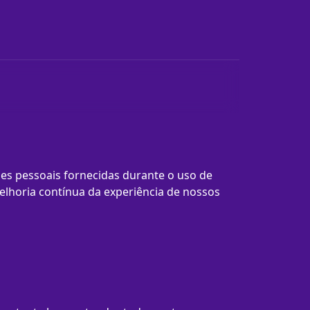
es pessoais fornecidas durante o uso de
elhoria contínua da experiência de nossos