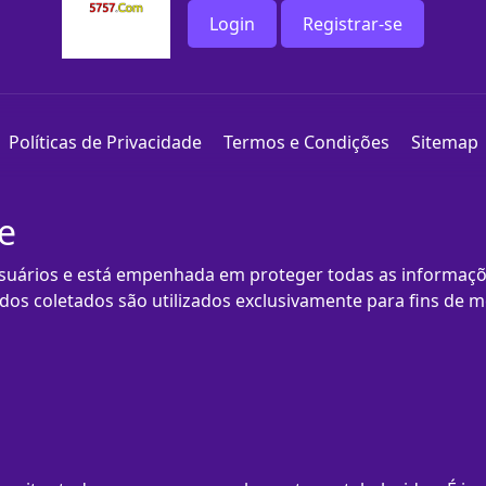
Login
Registrar-se
Políticas de Privacidade
Termos e Condições
Sitemap
de
usuários e está empenhada em proteger todas as informaçõ
os coletados são utilizados exclusivamente para fins de m