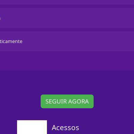
a
aticamente
SEGUIR AGORA
Acessos