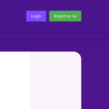
Login
Registrar-se