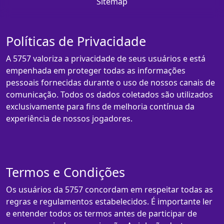
Sitemap
Políticas de Privacidade
A 5757 valoriza a privacidade de seus usuários e está
empenhada em proteger todas as informações
pessoais fornecidas durante o uso de nossos canais de
comunicação. Todos os dados coletados são utilizados
exclusivamente para fins de melhoria contínua da
experiência de nossos jogadores.
Termos e Condições
Os usuários da 5757 concordam em respeitar todas as
regras e regulamentos estabelecidos. É importante ler
e entender todos os termos antes de participar de