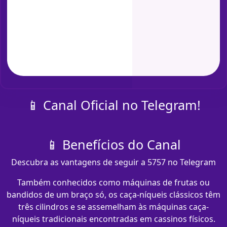
📱 Canal Oficial no Telegram!
📱 Benefícios do Canal
Descubra as vantagens de seguir a 5757 no Telegram
Também conhecidos como máquinas de frutas ou
bandidos de um braço só, os caça-níqueis clássicos têm
três cilindros e se assemelham às máquinas caça-
níqueis tradicionais encontradas em cassinos físicos.