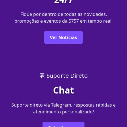
Fique por dentro de todas as novidades,
promoções e eventos da 5757 em tempo real!
Ver Notícias
💬 Suporte Direto
Chat
Suporte direto via Telegram, respostas rápidas e
atendimento personalizado!