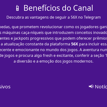
📱 Benefícios do Canal
Descubra as vantagens de seguir a 56X no Telegram
oedas, que prometem revolucionar como os jogadores ganha
vas máquinas caça-níqueis que introduzem conceitos inov
ntes e jackpots progressivos que podem oferecer prêmios i
, a atualização constante da plataforma
56X
para incluir es
ecente e emocionante no mundo dos jogos. A aventura nun
e jogos e procura algo fresh e excitante, conferir a seção 
a diversão e a emoção dos jogos modernos.
sivos
📢 Notí