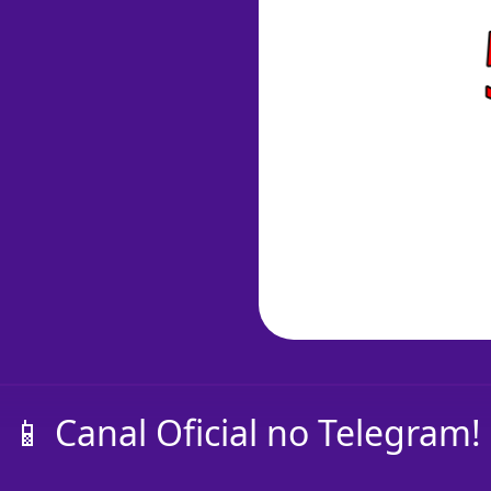
📱 Canal Oficial no Telegram!