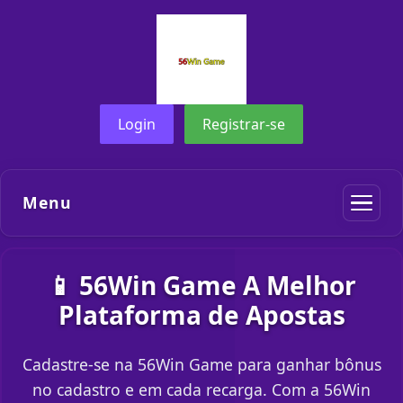
Login
Registrar-se
Menu
📱 56Win Game A Melhor
Plataforma de Apostas
Cadastre-se na 56Win Game para ganhar bônus
no cadastro e em cada recarga. Com a 56Win