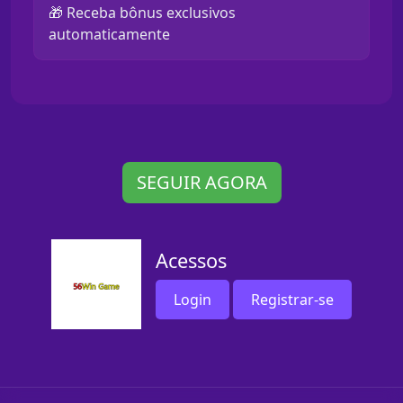
🎁 Receba bônus exclusivos
automaticamente
SEGUIR AGORA
Acessos
Login
Registrar-se