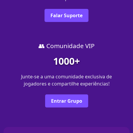
Falar Suporte
👥 Comunidade VIP
1000+
Junte-se a uma comunidade exclusiva de
jogadores e compartilhe experiências!
Entrar Grupo