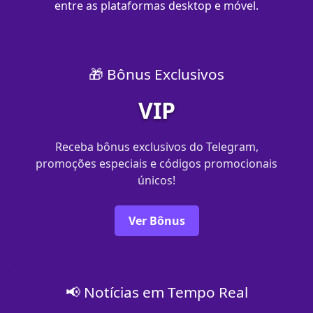
entre as plataformas desktop e móvel.
🎁 Bônus Exclusivos
VIP
Receba bônus exclusivos do Telegram,
promoções especiais e códigos promocionais
únicos!
Ver Bônus
📢 Notícias em Tempo Real