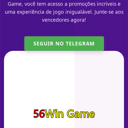
Game, você tem acesso a promoções incríveis e
uma experiência de jogo inigualável. Junte-se aos
vencedores agora!
SEGUIR NO TELEGRAM