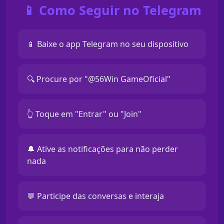
📱 Como Seguir no Telegram
📱 Baixe o app Telegram no seu dispositivo
🔍 Procure por "@56Win GameOficial"
👆 Toque em "Entrar" ou "Join"
🔔 Ative as notificações para não perder
nada
💬 Participe das conversas e interaja