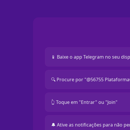
📱 Baixe o app Telegram no seu disp
🔍 Procure por "@56755 PlataformaO
👆 Toque em "Entrar" ou "Join"
🔔 Ative as notificações para não p