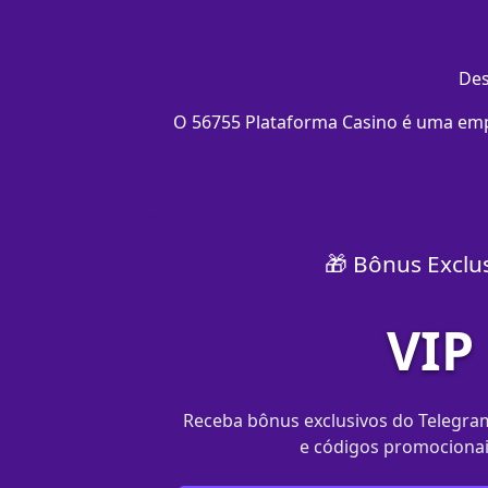
Des
O 56755 Plataforma Casino é uma empr
🎁 Bônus Exclu
VIP
Receba bônus exclusivos do Telegra
e códigos promocionai