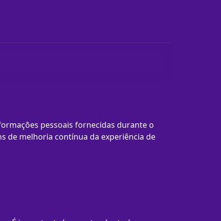
nformações pessoais fornecidas durante o
ns de melhoria contínua da experiência de