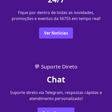
Fique por dentro de todas as novidades,
promoções e eventos da 56755 em tempo real!
Ver Notícias
💬 Suporte Direto
Chat
Suporte direto via Telegram, respostas rápidas e
atendimento personalizado!