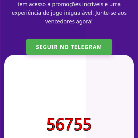
tem acesso a promoções incríveis e uma
experiência de jogo inigualável. Junte-se aos
vencedores agora!
SEGUIR NO TELEGRAM