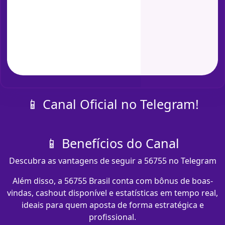
📱 Canal Oficial no Telegram!
📱 Benefícios do Canal
Descubra as vantagens de seguir a 56755 no Telegram
Além disso, a 56755 Brasil conta com bônus de boas-
vindas, cashout disponível e estatísticas em tempo real,
ideais para quem aposta de forma estratégica e
profissional.