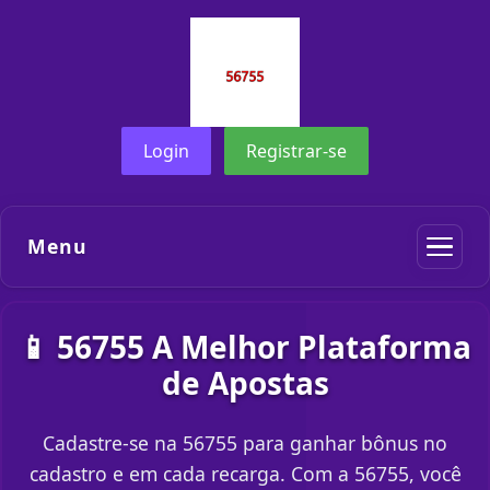
Login
Registrar-se
Menu
📱 56755 A Melhor Plataforma
de Apostas
Cadastre-se na 56755 para ganhar bônus no
cadastro e em cada recarga. Com a 56755, você