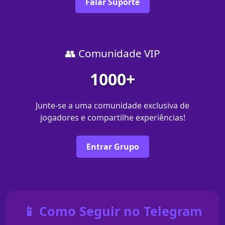
Falar Suporte
👥 Comunidade VIP
1000+
Junte-se a uma comunidade exclusiva de
jogadores e compartilhe experiências!
Entrar Grupo
📱 Como Seguir no Telegram