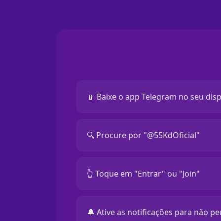
📱 Baixe o app Telegram no seu disp
🔍 Procure por "@55KdOficial"
👆 Toque em "Entrar" ou "Join"
🔔 Ative as notificações para não p