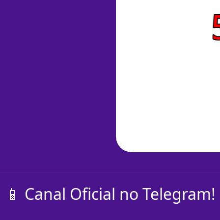
📱 Canal Oficial no Telegram!