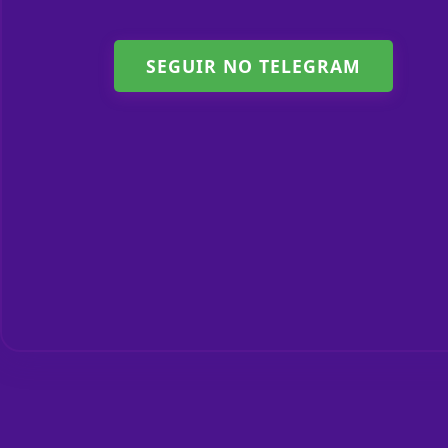
SEGUIR NO TELEGRAM