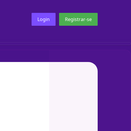
Login
Registrar-se