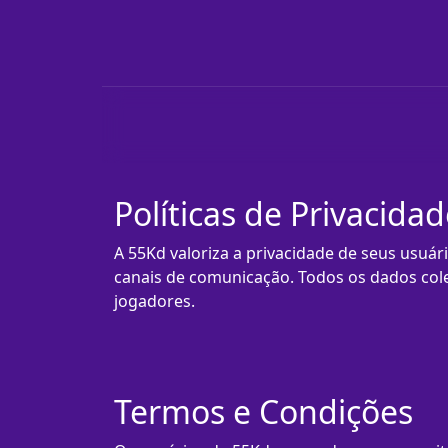
Políticas de Privacida
A 55Kd valoriza a privacidade de seus usuá
canais de comunicação. Todos os dados cole
jogadores.
Termos e Condições