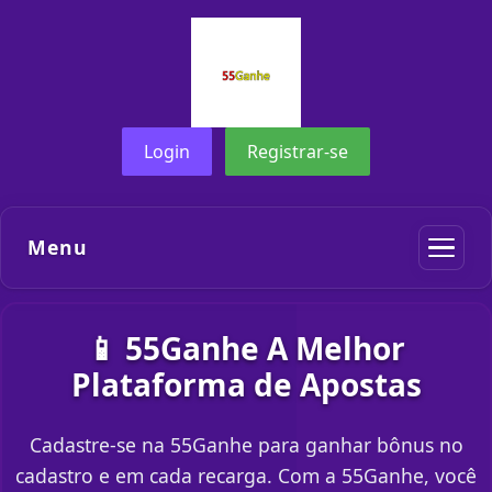
Login
Registrar-se
Menu
📱 55Ganhe A Melhor
Plataforma de Apostas
Cadastre-se na 55Ganhe para ganhar bônus no
cadastro e em cada recarga. Com a 55Ganhe, você