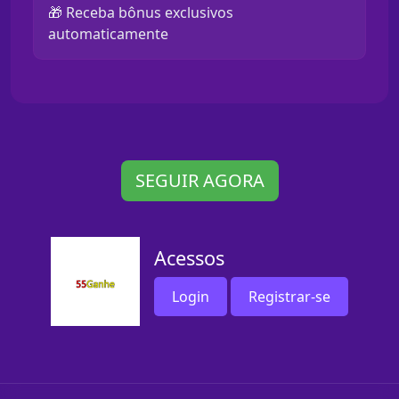
🎁 Receba bônus exclusivos
automaticamente
SEGUIR AGORA
Acessos
Login
Registrar-se