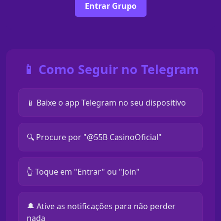
Entrar Grupo
📱 Como Seguir no Telegram
📱 Baixe o app Telegram no seu dispositivo
🔍 Procure por "@55B CasinoOficial"
👆 Toque em "Entrar" ou "Join"
🔔 Ative as notificações para não perder
nada