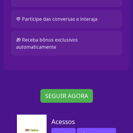
💬 Participe das conversas e interaja
🎁 Receba bônus exclusivos
automaticamente
SEGUIR AGORA
Acessos