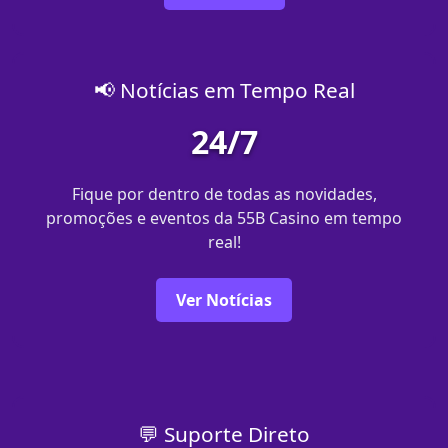
📢 Notícias em Tempo Real
24/7
Fique por dentro de todas as novidades,
promoções e eventos da 55B Casino em tempo
real!
Ver Notícias
💬 Suporte Direto