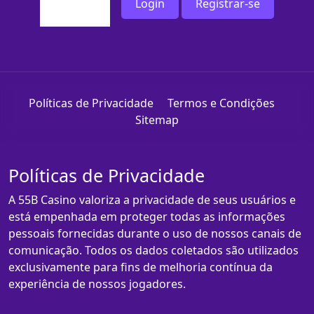
Login
Registrar-se
Políticas de Privacidade
Termos e Condições
Sitemap
Políticas de Privacidade
A 55B Casino valoriza a privacidade de seus usuários e
está empenhada em proteger todas as informações
pessoais fornecidas durante o uso de nossos canais de
comunicação. Todos os dados coletados são utilizados
exclusivamente para fins de melhoria contínua da
experiência de nossos jogadores.