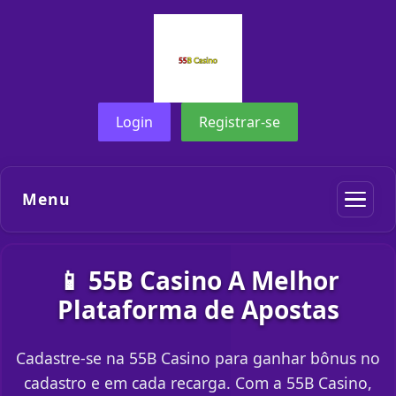
Login
Registrar-se
Menu
📱 55B Casino A Melhor
Plataforma de Apostas
Cadastre-se na 55B Casino para ganhar bônus no
cadastro e em cada recarga. Com a 55B Casino,