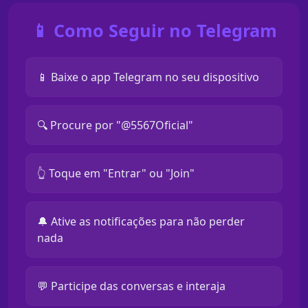
📱 Como Seguir no Telegram
📱 Baixe o app Telegram no seu dispositivo
🔍 Procure por "@5567Oficial"
👆 Toque em "Entrar" ou "Join"
🔔 Ative as notificações para não perder
nada
💬 Participe das conversas e interaja