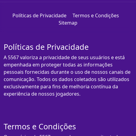
Políticas de Privacidade
Termos e Condições
Sitemap
Políticas de Privacidade
A 5567 valoriza a privacidade de seus usuários e está
empenhada em proteger todas as informações
pessoais fornecidas durante o uso de nossos canais de
comunicação. Todos os dados coletados são utilizados
exclusivamente para fins de melhoria contínua da
experiência de nossos jogadores.
Termos e Condições