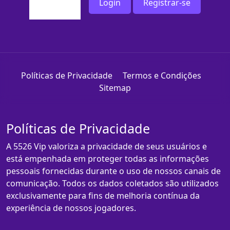
Login
Registrar-se
Políticas de Privacidade
Termos e Condições
Sitemap
Políticas de Privacidade
A 5526 Vip valoriza a privacidade de seus usuários e
está empenhada em proteger todas as informações
pessoais fornecidas durante o uso de nossos canais de
comunicação. Todos os dados coletados são utilizados
exclusivamente para fins de melhoria contínua da
experiência de nossos jogadores.