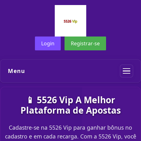
Login
Registrar-se
Menu
📱 5526 Vip A Melhor
Plataforma de Apostas
Cadastre-se na 5526 Vip para ganhar bônus no
cadastro e em cada recarga. Com a 5526 Vip, você