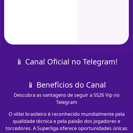
📱 Canal Oficial no Telegram!
📱 Benefícios do Canal
Descubra as vantagens de seguir a 5526 Vip no
Telegram
O vôlei brasileiro é reconhecido mundialmente pela
qualidade técnica e pela paixão dos jogadores e
torcedores. A Superliga oferece oportunidades únicas