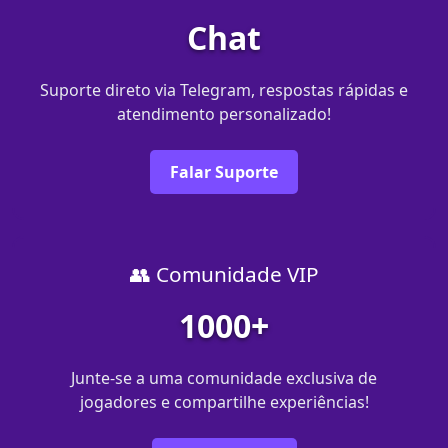
Chat
Suporte direto via Telegram, respostas rápidas e
atendimento personalizado!
Falar Suporte
👥 Comunidade VIP
1000+
Junte-se a uma comunidade exclusiva de
jogadores e compartilhe experiências!