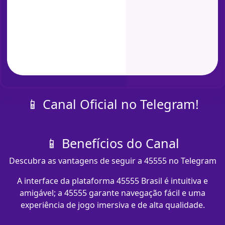
📱 Canal Oficial no Telegram!
📱 Benefícios do Canal
Descubra as vantagens de seguir a 45555 no Telegram
A interface da plataforma 45555 Brasil é intuitiva e
amigável; a 45555 garante navegação fácil e uma
experiência de jogo imersiva e de alta qualidade.