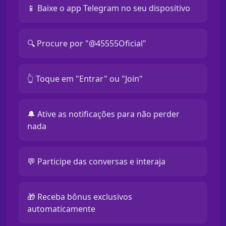
📱 Baixe o app Telegram no seu dispositivo
🔍 Procure por "@45555Oficial"
👆 Toque em "Entrar" ou "Join"
🔔 Ative as notificações para não perder
nada
💬 Participe das conversas e interaja
🎁 Receba bônus exclusivos
automaticamente