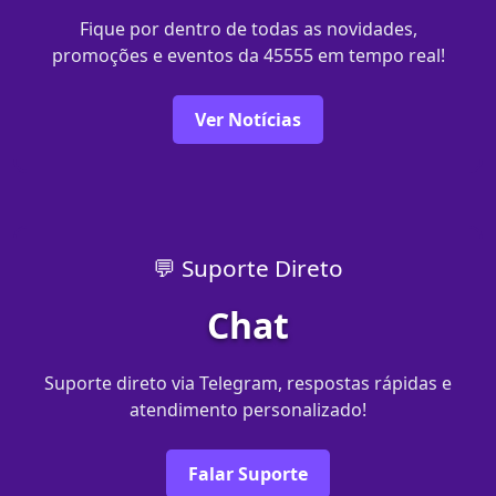
Fique por dentro de todas as novidades,
promoções e eventos da 45555 em tempo real!
Ver Notícias
💬 Suporte Direto
Chat
Suporte direto via Telegram, respostas rápidas e
atendimento personalizado!
Falar Suporte