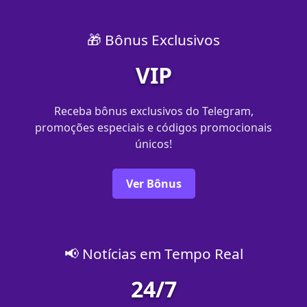
🎁 Bônus Exclusivos
VIP
Receba bônus exclusivos do Telegram,
promoções especiais e códigos promocionais
únicos!
Ver Bônus
📢 Notícias em Tempo Real
24/7