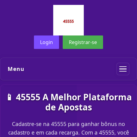
Login
Registrar-se
Menu
📱 45555 A Melhor Plataforma
de Apostas
Cadastre-se na 45555 para ganhar bônus no
cadastro e em cada recarga. Com a 45555, você